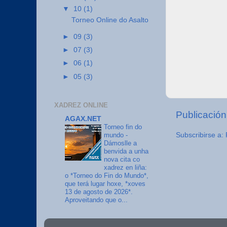
▼
10
(1)
Torneo Online do Asalto
►
09
(3)
►
07
(3)
►
06
(1)
►
05
(3)
XADREZ ONLINE
Publicación
AGAX.NET
Torneo fin do
mundo
-
Subscribirse a:
Dámoslle a
benvida a unha
nova cita co
xadrez en liña:
o *Torneo do Fin do Mundo*,
que terá lugar hoxe, *xoves
13 de agosto de 2026*.
Aproveitando que o...