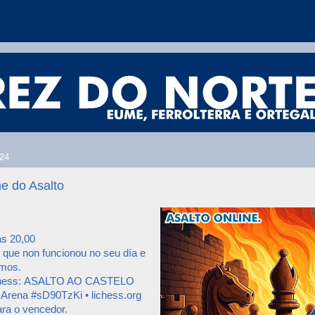
24
e do Asalto
ás 20,00
 que non funcionou no seu día e
mos.
hess:
ASALTO AO CASTELO
rena #sD90TzKi • lichess.org
ara o vencedor.