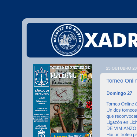
25 OUTUBRO 20
Torneo Onlin
Domingo 27
Torneo Online 
Un dos torneos
que reconvoca
Ligazón en Lic
DE VIMIANZO A
Hai un trofeo p