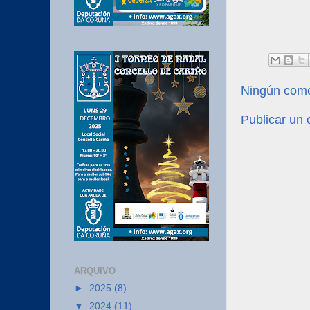
Ningún come
Publicar un
ARQUIVO
►
2025
(8)
▼
2024
(11)