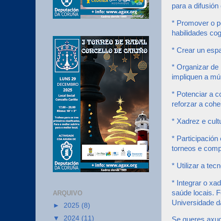
para a difusión
* Promover o p
habilidades co
* Crear un espa
* Organizar de 
impliquen a múl
* Potenciar a c
reforzar a cohe
* Xadrez e cult
* Participación
torneos e comp
* Utilizar a te
* Integrar o x
saúde locais. 
ARQUIVO
Universidade d
►
2025
(8)
▼
2024
(11)
Se queres axud