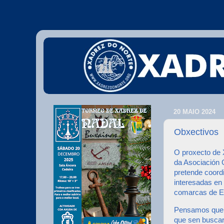
20 MAIO 2024
Obxectivos
O proxecto de X
da Asociación 
pretende coordi
interesadas en
comarcas de Eu
Pensamos que é
que sen buscar