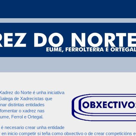
adrez do Norte é unha iniciativa
Galega de Xadrecistas que
nar distintas entidades
 fomentar o xadrez nas
me, Ferrol e Ortegal.
 necesario crear unha entidade
 en inicio competir si teña como obxectivo o de crear competicións 