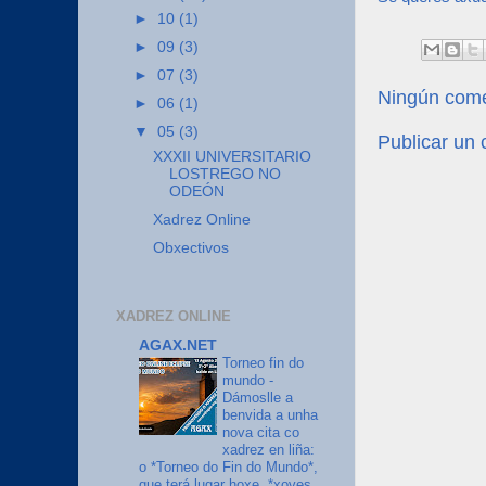
►
10
(1)
►
09
(3)
►
07
(3)
Ningún come
►
06
(1)
▼
05
(3)
Publicar un
XXXII UNIVERSITARIO
LOSTREGO NO
ODEÓN
Xadrez Online
Obxectivos
XADREZ ONLINE
AGAX.NET
Torneo fin do
mundo
-
Dámoslle a
benvida a unha
nova cita co
xadrez en liña:
o *Torneo do Fin do Mundo*,
que terá lugar hoxe, *xoves