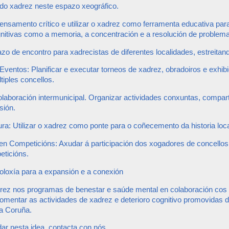
 do xadrez neste espazo xeográfico.
ensamento crítico e utilizar o xadrez como ferramenta educativa para
gnitivas como a memoria, a concentración e a resolución de problem
zo de encontro para xadrecistas de diferentes localidades, estreitan
Eventos: Planificar e executar torneos de xadrez, obradoiros e exhib
tiples concellos.
olaboración intermunicipal. Organizar actividades conxuntas, compart
sión.
ura: Utilizar o xadrez como ponte para o coñecemento da historia loca
 en Competicións: Axudar á participación dos xogadores de concellos
eticións.
cnoloxía para a expansión e a conexión
adrez nos programas de benestar e saúde mental en colaboración cos
Fomentar as actividades de xadrez e deterioro cognitivo promovidas 
a Coruña.
ar nesta idea, contacta con nós.