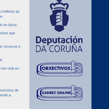
 mellorar as
as.
do os lazos.
icións que
ir recursos e
l.
 sen club en
 servizos de
dende a