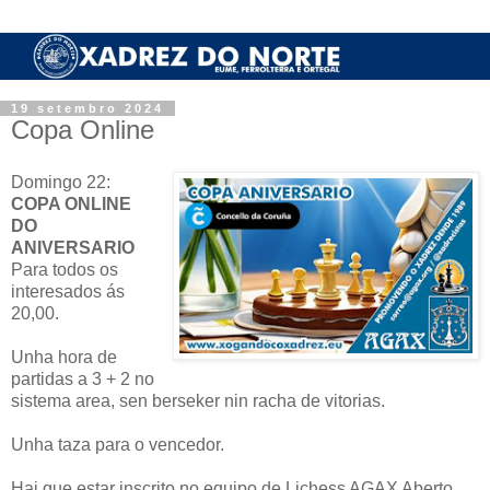
19 setembro 2024
Copa Online
Domingo 22:
COPA ONLINE
DO
ANIVERSARIO
Para todos os
interesados ás
20,00.
Unha hora de
partidas a 3 + 2 no
sistema area, sen berseker nin racha de vitorias.
Unha taza para o vencedor.
Hai que estar inscrito no equipo de Lichess AGAX Aberto.