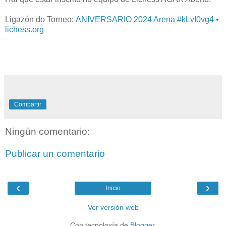
Ligazón do Torneo:
ANIVERSARIO 2024 Arena #kLvI0vg4 •
lichess.org
Compartir
Ningún comentario:
Publicar un comentario
‹
›
Inicio
Ver versión web
Con tecnoloxía de
Blogger
.